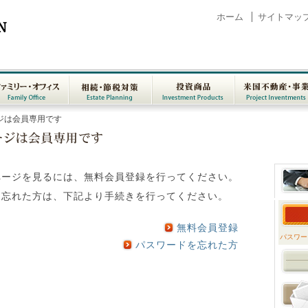
ホーム
サイトマッ
ァミリー・オフ
相続・節税対策
投資商品
米国不動産・事
ジは会員専用です
 Family Office
Estate Planning
Investment
Project Investm
Products
ページを見るには、無料会員登録を行ってください。
を忘れた方は、下記より手続きを行ってください。
無料会員登録
パスワー
パスワードを忘れた方