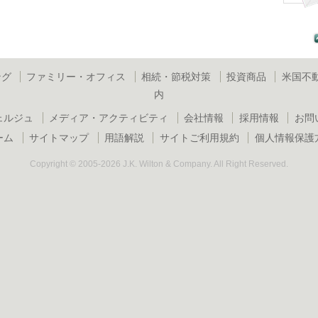
ング
ファミリー・オフィス
相続・節税対策
投資商品
米国不
内
ェルジュ
メディア・アクティビティ
会社情報
採用情報
お問
ーム
サイトマップ
用語解説
サイトご利用規約
個人情報保護
Copyright © 2005-2026 J.K. Wilton & Company. All Right Reserved.