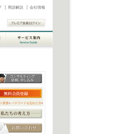
プ
用語解説
会社情報
業
サービス案内 Service
ent
Guide
ド変更
»
パスワードを忘れた方
»