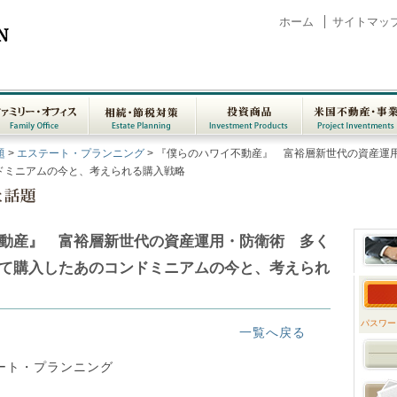
ホーム
サイトマッ
ァミリー・オフ
相続・節税対策
投資商品
米国不動産・事
題
>
エステート・プランニング
> 『僕らのハワイ不動産』 富裕層新世代の資産運
ス
Family Office
Estate Planning
Investment
Project Investm
ドミニアムの今と、考えられる購入戦略
Products
動産』 富裕層新世代の資産運用・防衛術 多く
て購入したあのコンドミニアムの今と、考えられ
パスワー
一覧へ戻る
ート・プランニング