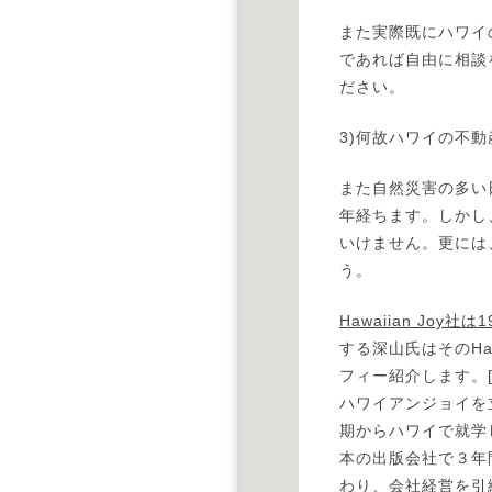
また実際既にハワイ
であれば自由に相談
ださい。
3)何故ハワイの不
また自然災害の多い
年経ちます。しかし
いけません。更には
う。
Hawaiian Joy社
は1
する深山氏はそのHa
フィー紹介します。
ハワイアンジョイを
期からハワイで就学
本の出版会社で３年
わり、会社経営を引