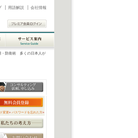
プ
用語解説
会社情報
業
サービス案内
Service
用・防衛術 多くの日本人が
ent
Guide
ド変更
»
パスワードを忘れた方
»