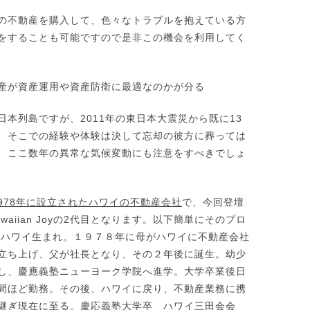
の不動産を購入して、色々なトラブルを抱えている方
をすることも可能ですので是非この機会を利用してく
動産が資産運用や資産防衛に最適なのかが分る
日本列島ですが、2011年の東日本大震災から既に13
、そこでの経験や体験は決して忘却の彼方に葬っては
、ここ数年の異常な気候変動にも注意をすべきでしょ
978年に設立されたハワイの不動産会社
で、今回登壇
waiian Joyの2代目となります。以下簡単にそのプロ
[ハワイ生まれ。１９７８年に母がハワイに不動産会社
立ち上げ、父が社長となり、その２年後に誕生。幼少
し、慶應義塾ニューヨーク学院へ進学。大学卒業後日
間ほど勤務。その後、ハワイに戻り、不動産業務に携
継ぎ現在に至る。慶応義塾大学卒 ハワイ三田会会