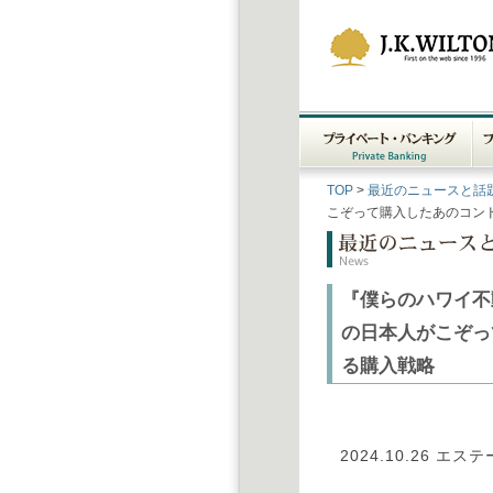
プライベート・バンキン
フ
TOP
>
最近のニュースと話
グ
Private Banking
ィ
こぞって購入したあのコン
『僕らのハワイ不
の日本人がこぞっ
る購入戦略
2024.10.26
エステ