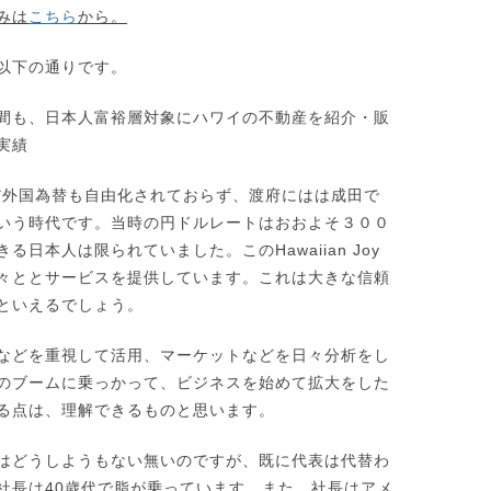
みは
こちら
から。
以下の通りです。
間も、日本人富裕層対象にハワイの不動産を紹介・販
実
績
まだ外国為替も自由化されておらず、渡府にはは成田で
いう時代です。当時の円ドルレートはおおよそ３００
る日本人は限られていました。このHawaiian Joy
々ととサービスを提供しています。これは大きな信頼
といえるでしょう。
などを重視して活用、マーケットなどを日々分析をし
のブームに乗っかって、ビジネスを始めて拡大をした
る点は、理解できるものと思います。
はどうしようもない無いのですが、既に代表は代替わ
社長は40歳代で脂が乗っています。また、社長はアメ