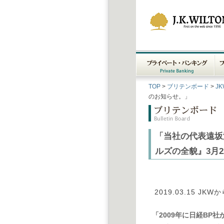
プライベート・バンキン
フ
TOP
>
ブリテンボード
>
J
グ
Private Banking
ィ
のお知らせ。」
「当社の代表遠坂
ルズの全貌』3月
2019.03.15
JKW
「2009年に日経BP