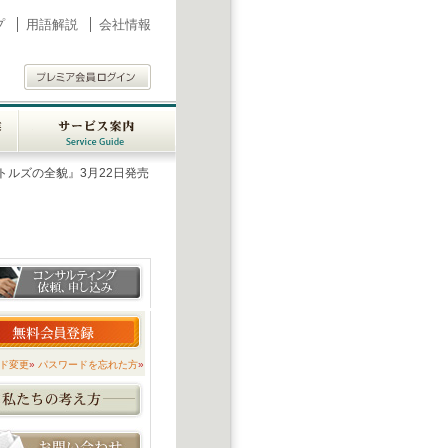
プ
用語解説
会社情報
業
サービス案内
Service
トルズの全貌』3月22日発売
ent
Guide
ド変更
»
パスワードを忘れた方
»