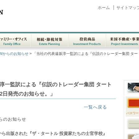
ホーム
サイトマッ
ァミリー・オフ
相続・節税対策
投資商品
米国不動産・事
KWからのお知らせ
> 「当社の代表遠坂淳一監訳による『伝説のトレーダー集団 ター
ス
Family Office
Estate Planning
Investment
Project Investm
Products
淳一監訳による『伝説のトレーダー集団 タート
22日発売のお知らせ。」
一覧へ戻る
パスワー
からのお知らせ
社から出版された『ザ・タートル 投資家たちの士官学校』